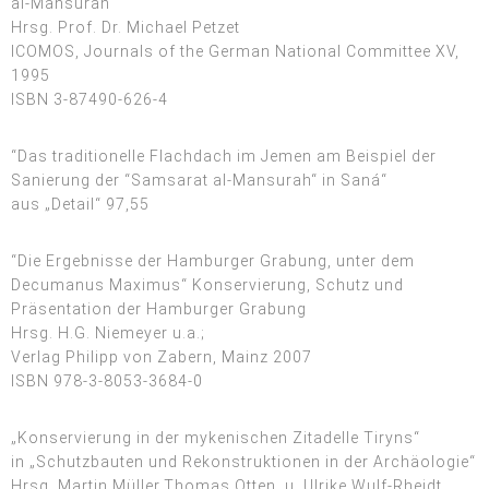
al-Mansurah“
Hrsg. Prof. Dr. Michael Petzet
ICOMOS, Journals of the German National Committee XV,
1995
ISBN 3-87490-626-4
“Das traditionelle Flachdach im Jemen am Beispiel der
Sanierung der “Samsarat al-Mansurah“ in Saná“
aus „Detail“ 97,55
“Die Ergebnisse der Hamburger Grabung, unter dem
Decumanus Maximus“ Konservierung, Schutz und
Präsentation der Hamburger Grabung
Hrsg. H.G. Niemeyer u.a.;
Verlag Philipp von Zabern, Mainz 2007
ISBN 978-3-8053-3684-0
„Konservierung in der mykenischen Zitadelle Tiryns“
in „Schutzbauten und Rekonstruktionen in der Archäologie“
Hrsg. Martin Müller,Thomas Otten, u. Ulrike Wulf-Rheidt